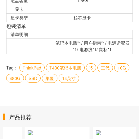
硬盘容量
128G
显卡
显卡类型
核芯显卡
包装清单
清单明细
笔记本电脑*1/ 用户指南*1/ 电源适配器
*1/ 电源线*1/ 鼠标*1
Tag：
ThinkPad
T430笔记本电脑
i5
三代
16G
480G
SSD
集显
14英寸
产品推荐