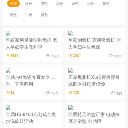
全部
银色
绿色
黑色
灰色
红色
黄色
蓝色
白色
紫色
鱼跃家用保健型制氧机 老
鱼跃制氧机 家用吸氧机 老
人孕妇学生教师职
人孕妇学生氧保
￥2861
￥2541
1934
1001
金鼎791陶瓷卷直发器 二
正品甩脂机X5倍瘦身腰带
合一直卷两用
减肥器材按摩仪懒
￥34
￥120
1714
929
金鼎HS-9100充电式全身
佳爱特足浴盆厂家 电动按
水洗旋转浮动
摩足浴盆 电动恒