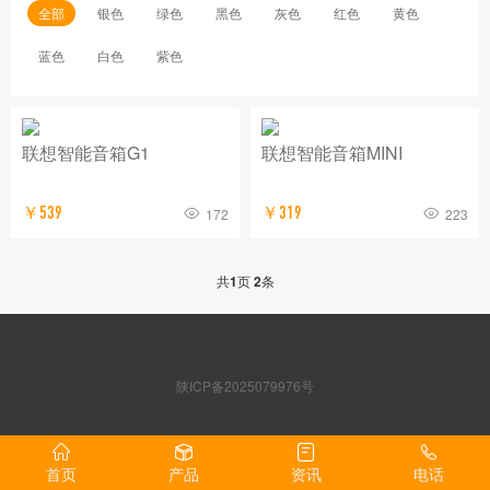
全部
银色
绿色
黑色
灰色
红色
黄色
蓝色
白色
紫色
联想智能音箱G1
联想智能音箱MINI
￥539
￥319
172
223
共
1
页
2
条
陕ICP备2025079976号
首页
产品
资讯
电话