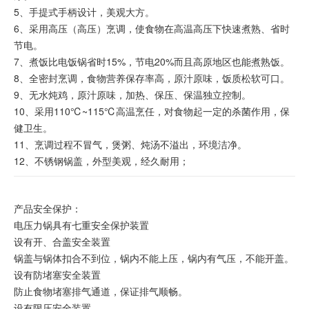
5、手提式手柄设计，美观大方。
6、采用高压（高压）烹调，使食物在高温高压下快速煮熟、省时
节电。
7、煮饭比电饭锅省时15%，节电20%而且高原地区也能煮熟饭。
8、全密封烹调，食物营养保存率高，原汁原味，饭质松软可口。
9、无水炖鸡，原汁原味，加热、保压、保温独立控制。
10、采用110℃~115℃高温烹任，对食物起一定的杀菌作用，保
健卫生。
11、烹调过程不冒气，煲粥、炖汤不溢出，环境洁净。
12、不锈钢锅盖，外型美观，经久耐用；
产品安全保护：
电压力锅具有七重安全保护装置
设有开、合盖安全装置
锅盖与锅体扣合不到位，锅内不能上压，锅内有气压，不能开盖。
设有防堵塞安全装置
防止食物堵塞排气通道，保证排气顺畅。
设有限压安全装置