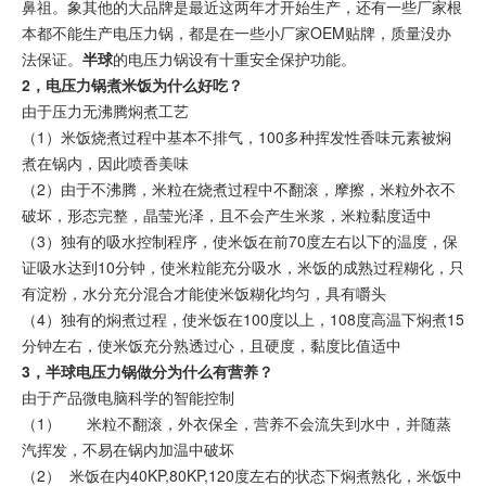
鼻祖。象其他的大品牌是最近这两年才开始生产，还有一些厂家根
本都不能生产电压力锅，都是在一些小厂家OEM贴牌，质量没办
法保证。
半球
的电压力锅设有十重安全保护功能。
2，电压力锅煮米饭为什么好吃？
由于压力无沸腾焖煮工艺
（1）米饭烧煮过程中基本不排气，100多种挥发性香味元素被焖
煮在锅内，因此喷香美味
（2）由于不沸腾，米粒在烧煮过程中不翻滚，摩擦，米粒外衣不
破坏，形态完整，晶莹光泽，且不会产生米浆，米粒黏度适中
（3）独有的吸水控制程序，使米饭在前70度左右以下的温度，保
证吸水达到10分钟，使米粒能充分吸水，米饭的成熟过程糊化，只
有淀粉，水分充分混合才能使米饭糊化均匀，具有嚼头
（4）独有的焖煮过程，使米饭在100度以上，108度高温下焖煮15
分钟左右，使米饭充分熟透过心，且硬度，黏度比值适中
3，半球电压力锅做分为什么有营养？
由于产品微电脑科学的智能控制
（1） 米粒不翻滚，外衣保全，营养不会流失到水中，并随蒸
汽挥发，不易在锅内加温中破坏
（2） 米饭在内40KP,80KP,120度左右的状态下焖煮熟化，米饭中