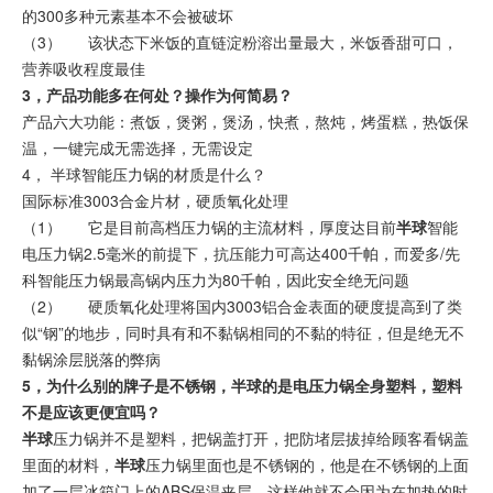
的300多种元素基本不会被破坏
（3） 该状态下米饭的直链淀粉溶出量最大，米饭香甜可口，
营养吸收程度最佳
3，产品功能多在何处？操作为何简易？
产品六大功能：煮饭，煲粥，煲汤，快煮，熬炖，烤蛋糕，热饭保
温，一键完成无需选择，无需设定
4， 半球智能压力锅的材质是什么？
国际标准3003合金片材，硬质氧化处理
（1） 它是目前高档压力锅的主流材料，厚度达目前
半球
智能
电压力锅2.5毫米的前提下，抗压能力可高达400千帕，而爱多/先
科智能压力锅最高锅内压力为80千帕，因此安全绝无问题
（2） 硬质氧化处理将国内3003铝合金表面的硬度提高到了类
似“钢”的地步，同时具有和不黏锅相同的不黏的特征，但是绝无不
黏锅涂层脱落的弊病
5，为什么别的牌子是不锈钢，半球的是电压力锅全身塑料，塑料
不是应该更便宜吗？
半球
压力锅并不是塑料，把锅盖打开，把防堵层拔掉给顾客看锅盖
里面的材料，
半球
压力锅里面也是不锈钢的，他是在不锈钢的上面
加了一层冰箱门上的ABS保温夹层，这样他就不会因为在加热的时