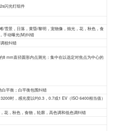
-22s闪光灯组件
滩/雪景，日落，黄昏/黎明，宠物像，烛光，花，秋色，食
，手动曝光(M)纠错
步长调校纠错
央的8 mm直径圆形内点测光：集中在以选定对焦点为中心的
手动白平衡；白平衡包围纠错
3200时，感光度以约0.3，0.7或1 EV（ISO 6400相当值）
，花，秋色，食物，轮廓，高色调和低色调纠错