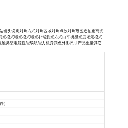
达镜头说明对焦方式对焦区域对焦点数对焦范围近拍距离光
闪光模式曝光模式曝光补偿测光方式白平衡感光度场景模式
电池类型电源性能续航能力机身颜色外形尺寸产品重量其它
软件）