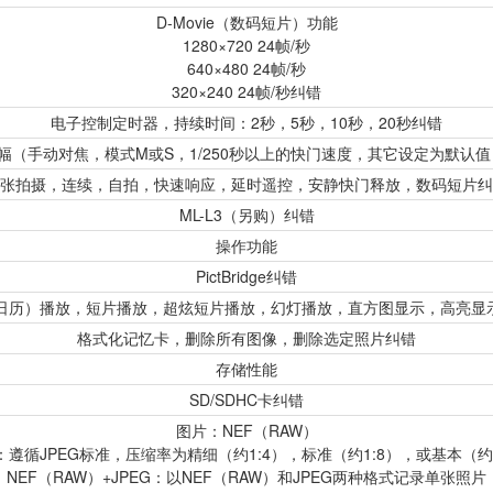
D-Movie（数码短片）功能
1280×720 24帧/秒
640×480 24帧/秒
320×240 24帧/秒纠错
电子控制定时器，持续时间：2秒，5秒，10秒，20秒纠错
幅（手动对焦，模式M或S，1/250秒以上的快门速度，其它设定为默认
张拍摄，连续，自拍，快速响应，延时遥控，安静快门释放，数码短片纠
ML-L3（另购）纠错
操作功能
PictBridge纠错
或日历）播放，短片播放，超炫短片播放，幻灯播放，直方图显示，高亮显
格式化记忆卡，删除所有图像，删除选定照片纠错
存储性能
SD/SDHC卡纠错
图片：NEF（RAW）
G：遵循JPEG标准，压缩率为精细（约1:4），标准（约1:8），或基本（约1
NEF（RAW）+JPEG：以NEF（RAW）和JPEG两种格式记录单张照片