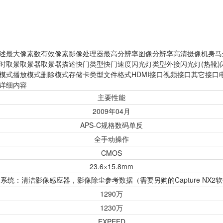
述最大像素数有效像素影像处理器最高分辨率图像分辨率高清摄像机身马
时取景取景器取景器描述快门类型快门速度闪光灯类型外接闪光灯(热靴)
模式播放模式删除模式存储卡类型文件格式HDMI接口视频接口其它接口
详细内容
主要性能
2009年04月
APS-C规格数码单反
全手动操作
CMOS
23.6×15.8mm
系统：清洁影像感应器，影像除尘参考数据（需要另购的Capture NX2
1290万
1230万
EXPEED