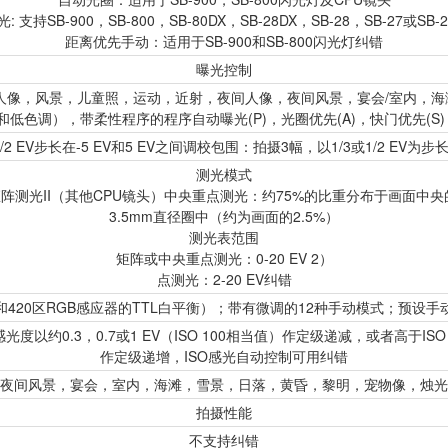
: 支持SB-900，SB-800，SB-80DX，SB-28DX，SB-28，SB-27或SB
距离优先手动：适用于SB-900和SB-800闪光灯纠错
曝光控制
（人像，风景，儿童照，运动，近射，夜间人像，夜间风景，宴会/室内，海
低色调），带柔性程序的程序自动曝光(P)，光圈优先(A)，快门优先(S)
1/2 EV步长在-5 EV和5 EV之间调校包围：拍摄3幅，以1/3或1/2 EV为
测光模式
矩阵测光II（其他CPU镜头）中央重点测光：约75%的比重分布于画面中
3.5mm直径圈中（约为画面的2.5%）
测光表范围
矩阵或中央重点测光：0-20 EV 2）
点测光：2-20 EV纠错
420区RGB感应器的TTL白平衡）；带有微调的12种手动模式；预设
时，感光度以约0.3，0.7或1 EV（ISO 100相当值）作定级递减，或者高于ISO 
作定级递增，ISO感光自动控制可用纠错
夜间风景，宴会，室内，海滩，雪景，日落，黄昏，黎明，宠物像，烛光
拍摄性能
不支持纠错