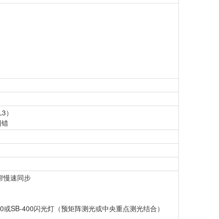
L3）
纠错
帘慢速同步
-600或SB-400闪光灯（预矩阵测光或中央重点测光结合）