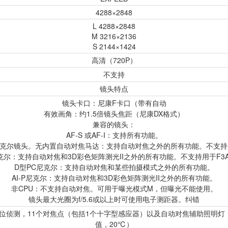
4288×2848
L 4288×2848
M 3216×2136
S 2144×1424
高清（720P）
不支持
镜头特点
镜头卡口：尼康F卡口（带有自动
有效画角：约1.5倍镜头焦距（尼康DX格式）
兼容的镜头：
AF-S 或AF-I：支持所有功能。
尼克尔镜头。无内置自动对焦马达：支持自动对焦之外的所有功能。不支持
克尔：支持自动对焦和3D彩色矩阵测光II之外的所有功能。不支持用于F3
D型PC尼克尔：支持自动对焦和某些拍摄模式之外的所有功能。
AI-P尼克尔：支持自动对焦和3D彩色矩阵测光II之外的所有功能。
非CPU：不支持自动对焦。可用于曝光模式M，但曝光不能使用。
镜头最大光圈为f/5.6或以上时可使用电子测距器。纠错
L相位侦测，11个对焦点（包括1个十字型感应器）以及自动对焦辅助照明灯（范围约为
值，20℃）