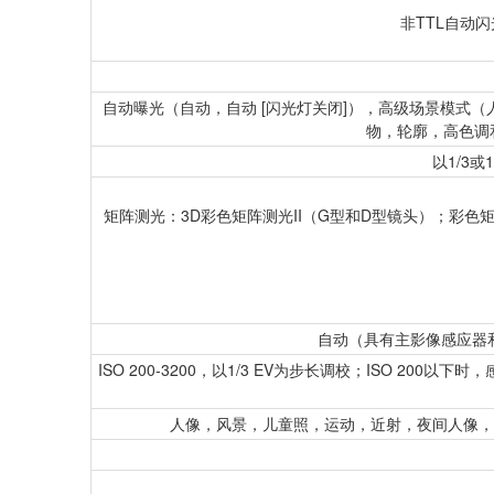
非TTL自动闪光
自动曝光（自动，自动 [闪光灯关闭]），高级场景模式
物，轮廓，高色调和
以1/3或
矩阵测光：3D彩色矩阵测光II（G型和D型镜头）；彩色
自动（具有主影像感应器和
ISO 200-3200，以1/3 EV为步长调校；ISO 200以下
人像，风景，儿童照，运动，近射，夜间人像，