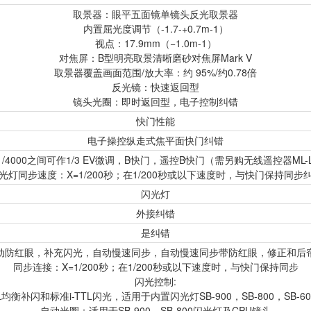
取景器：眼平五面镜单镜头反光取景器
内置屈光度调节（-1.7-+0.7m-1）
视点：17.9mm（−1.0m-1）
对焦屏：B型明亮取景清晰磨砂对焦屏Mark V
取景器覆盖画面范围/放大率：约 95%/约0.78倍
反光镜：快速返回型
镜头光圈：即时返回型，电子控制纠错
快门性能
电子操控纵走式焦平面快门纠错
-1/4000之间可作1/3 EV微调，B快门，遥控B快门（需另购无线遥控器ML-
光灯同步速度：X=1/200秒；在1/200秒或以下速度时，与快门保持同步
闪光灯
外接纠错
是纠错
动防红眼，补充闪光，自动慢速同步，自动慢速同步带防红眼，修正和后
同步连接：X=1/200秒；在1/200秒或以下速度时，与快门保持同步
闪光控制:
L均衡补闪和标准i-TTL闪光，适用于内置闪光灯SB-900，SB-800，SB
自动光圈：适用于SB-900，SB-800闪光灯及CPU镜头