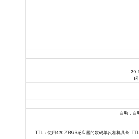
30
闪
自动，自
TTL：使用420区RGB感应器的数码单反相机具备i-TT