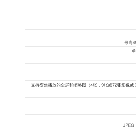
最高4
单
支持变焦播放的全屏和缩略图（4张，9张或72张影像
JPE