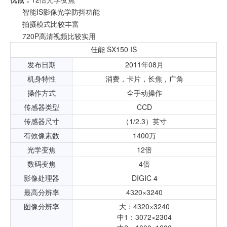
智能IS影像光学防抖功能
拍摄模式比较丰富
720P高清视频比较实用
佳能 SX150 IS
发布日期
2011年08月
机身特性
消费，卡片，长焦，广角
操作方式
全手动操作
传感器类型
CCD
传感器尺寸
（1/2.3）英寸
有效像素数
1400万
光学变焦
12倍
数码变焦
4倍
影像处理器
DIGIC 4
最高分辨率
4320×3240
图像分辨率
大：4320×3240
中1：3072×2304