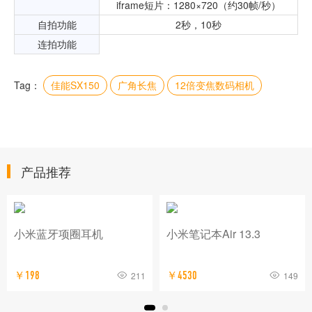
iframe短片：1280×720（约30帧/秒）
自拍功能
2秒，10秒
连拍功能
Tag：
佳能SX150
广角长焦
12倍变焦数码相机
产品推荐
小米蓝牙项圈耳机
小米笔记本Air 13.3
￥198
211
￥4530
149