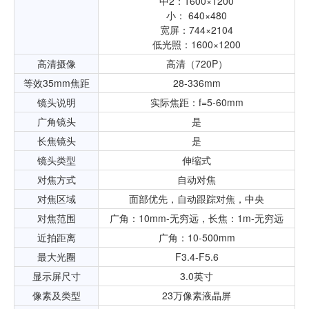
中2：1600×1200
小： 640×480
宽屏：744×2104
低光照：1600×1200
高清摄像
高清（720P）
等效35mm焦距
28-336mm
镜头说明
实际焦距：f=5-60mm
广角镜头
是
长焦镜头
是
镜头类型
伸缩式
对焦方式
自动对焦
对焦区域
面部优先，自动跟踪对焦，中央
对焦范围
广角：10mm-无穷远，长焦：1m-无穷远
近拍距离
广角：10-500mm
最大光圈
F3.4-F5.6
显示屏尺寸
3.0英寸
像素及类型
23万像素液晶屏