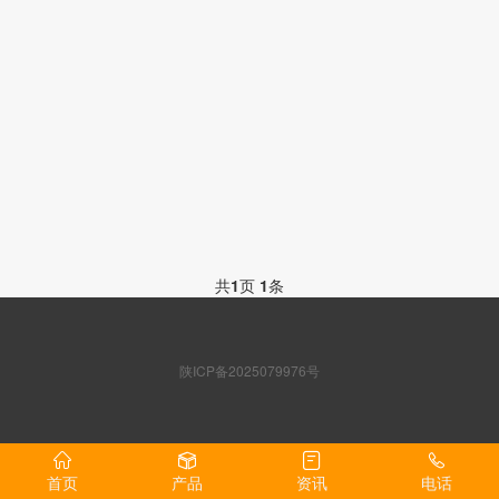
共
1
页
1
条
陕ICP备2025079976号
首页
产品
资讯
电话