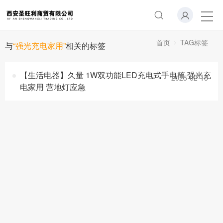
首页
TAG标签
与
“强光充电家用”
相关的标签
【生活电器】久量 1W双功能LED充电式手电筒 强光充
2025-02-15
电家用 营地灯应急